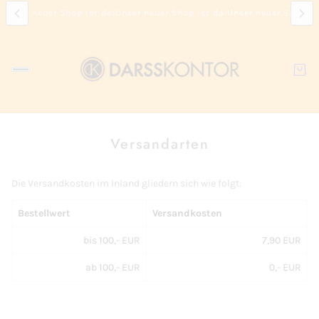
!
Unser neuer Shop ist da!
Unser neuer Shop ist da!
Unser neuer Shop is
Versandarten
Die Versandkosten im Inland gliedern sich wie folgt:
Bestellwert
Versandkosten
bis 100,- EUR
7,90 EUR
ab 100,- EUR
0,- EUR