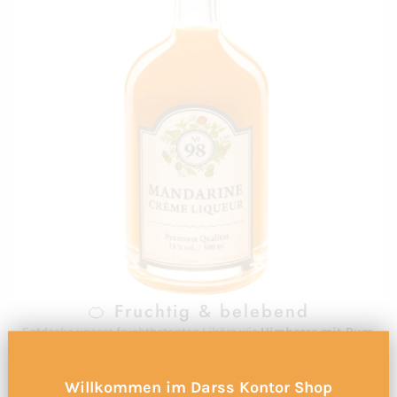
🍊 Fruchtig & belebend
Entdecke unsere fruchtbetonten Liköre wie
Himbeere mit Rum
,
Sanddorn
,
Mandarine
oder
Lemon Mint
– ideal für den
Sommerabend, als Aperitif oder zum Mixen.
Willkommen im Darss Kontor Shop