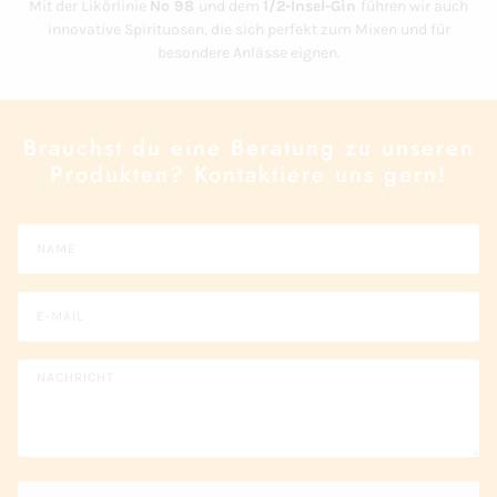
Mit der Likörlinie
No 98
und dem
1/2-Insel-Gin
führen wir auch
innovative Spirituosen, die sich perfekt zum Mixen und für
besondere Anlässe eignen.
Brauchst du eine Beratung zu unseren
Produkten? Kontaktiere uns gern!
Name
E-Mail
Nachricht