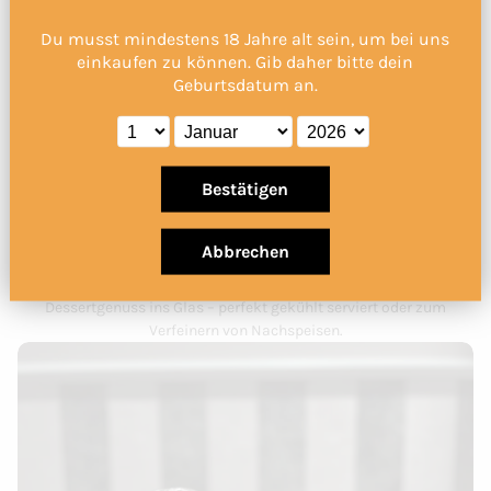
Du musst mindestens 18 Jahre alt sein, um bei uns
einkaufen zu können. Gib daher bitte dein
Geburtsdatum an.
Bestätigen
🍰 Cremig & sinnlich
Abbrechen
Unsere cremigen Spezialitäten wie der
Cheesecake-Eierlikör
, der
Mocca-Likör
oder der
Mandarine-Creme-Likör
bringen
Dessertgenuss ins Glas – perfekt gekühlt serviert oder zum
Verfeinern von Nachspeisen.